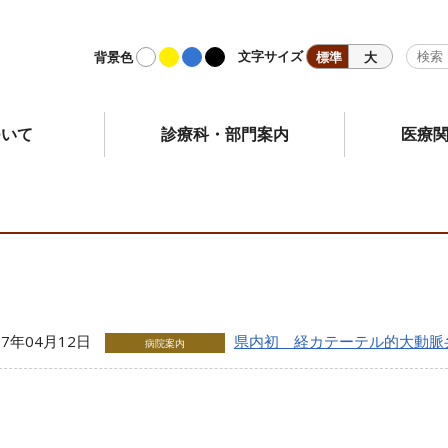
文字サイズ
標準
大
背景色
ついて
診療科・部門案内
医療
17年04月12日
県内初 経カテーテル的大動脈
病院案内